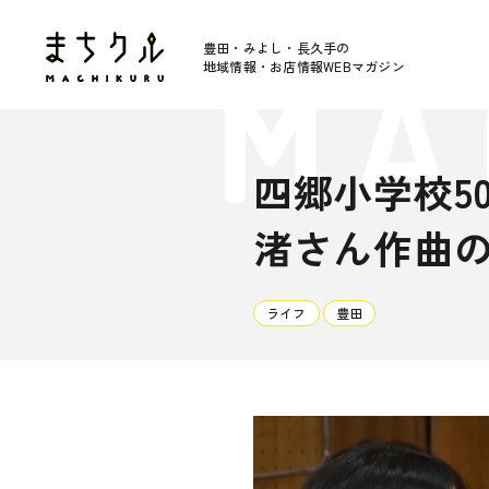
豊田・みよし・長久手の
地域情報・お店情報WEBマガジン
四郷小学校5
渚さん作曲
ライフ
豊田