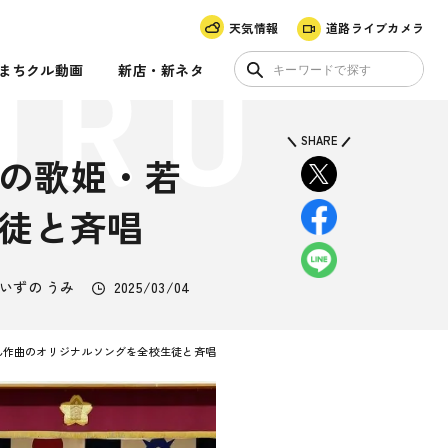
天気情報
道路ライブカメラ
まちクル動画
新店・新ネタ
SHARE
盲の歌姫・若
徒と斉唱
いずの うみ
2025/03/04
ん作曲のオリジナルソングを全校生徒と斉唱