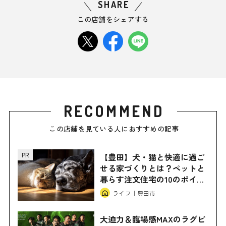
SHARE
この店舗をシェアする
RECOMMEND
この店舗を見ている人におすすめの記事
【豊田】犬・猫と快適に過ご
せる家づくりとは？ペットと
暮らす注文住宅の10のポイン
トをご紹介！（とよたハウジ
ライフ｜豊田市
ングガーデン）
大迫力＆臨場感MAXのラグビ