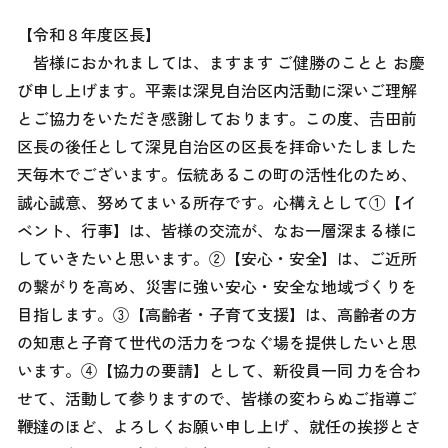
【令和８年度区長】
皆様におかれましては、ますます ご健勝のことと お慶
び申し上げます。平素は深見自治区内活動に深いご理解
とご協力をいただき感謝しております。この度、𠮷田前
区長の後任として深見自治区の区長を拝命いたしました
天毎木でございます。伝統あるこの町の活性化のため、
誠心誠意、努めてまいる所存です。心構えとして①【イ
ベント、行事】は、皆様の交流が、なお一層深まる様に
していきたいと思います。②【安心・安全】は、ご近所
の繋がりを高め、災害に強い安心・安全な地域づくりを
目指します。③【高齢者・子育て支援】は、高齢者の方
の知恵と子育て世代の活力をつなぐ場を提供したいと思
います。④【協力の要請】として、新役員一同 力を合わ
せて、活動して参りますので、皆様の変わらぬご指導ご
鞭撻のほど、よろしくお願い申し上げ 、就任の挨拶とさ