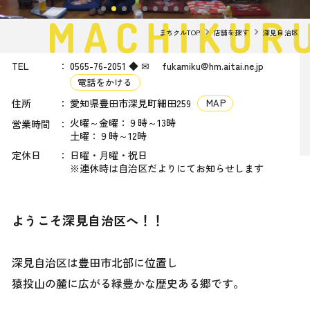
まちクルTOP
店舗を探す
深見自治区
TEL
0565-76-2051 ◆ ✉ fukamiku@hm.aitai.ne.jp
電話をかける
住所
愛知県豊田市深見町細田259
MAP
火曜～金曜：９時～13時
営業時間
土曜：９時～12時
定休日
日曜・月曜・祝日
※連休時は自治区だよりにてお知らせします
ようこそ深見自治区へ！！
深見自治区は豊田市北部に位置し
猿投山の麓に広がる緑豊かな歴史ある郷です。