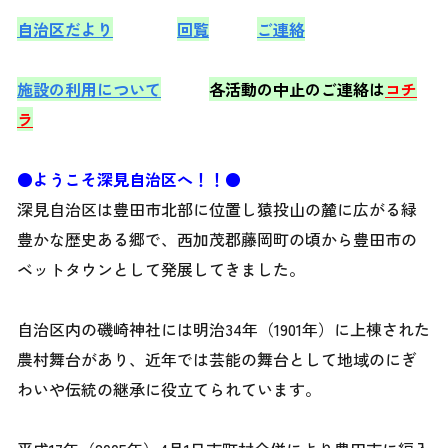
自治区だより
回覧
ご連絡
施設の利用について
各活動の中止のご連絡は
コチ
ラ
●ようこそ深見自治区へ！！●
深見自治区は豊田市北部に位置し猿投山の麓に広がる緑
豊かな歴史ある郷で、西加茂郡藤岡町の頃から豊田市の
ベットタウンとして発展してきました。
自治区内の磯崎神社には明治34年（1901年）に上棟された
農村舞台があり、近年では芸能の舞台として地域のにぎ
わいや伝統の継承に役立てられています。