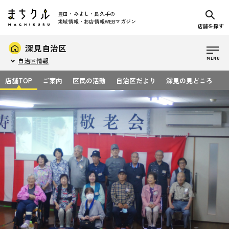
豊田・みよし・長久手の
地域情報・お店情報WEBマガジン
店舗を探す
深見自治区
自治区情報
店舗TOP
ご案内
区民の活動
自治区だより
深見の見どころ